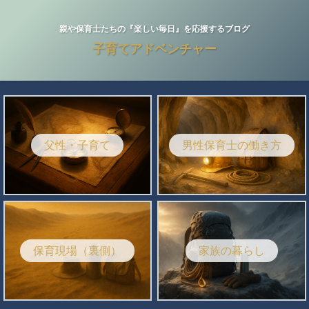
親や保育士たちの『楽しい毎日』を応援するブログ
子育てアドベンチャー
父性・子育て
男性保育士の働き方
保育現場（裏側）
家族の暮らし