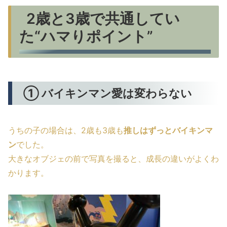
2歳と3歳で共通してい
た“ハマりポイント”
① バイキンマン愛は変わらない
うちの子の場合は、2歳も3歳も
推しはずっとバイキンマ
ン
でした。
大きなオブジェの前で写真を撮ると、成長の違いがよくわ
かります。