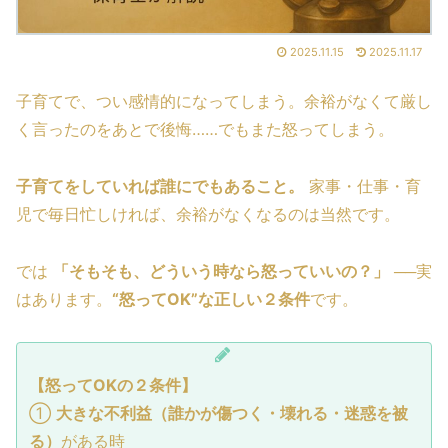
2025.11.15
2025.11.17
子育てで、つい感情的になってしまう。余裕がなくて厳し
く言ったのをあとで後悔……でもまた怒ってしまう。
子育てをしていれば誰にでもあること。
家事・仕事・育
児で毎日忙しければ、余裕がなくなるのは当然です。
では
「そもそも、どういう時なら怒っていいの？」
──実
はあります。
“怒ってOK”な正しい２条件
です。
【怒ってOKの２条件】
①
大きな不利益（誰かが傷つく・壊れる・迷惑を被
る）
がある時