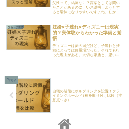
父性って、結局なに？言葉としては聞い
たことがあるのに、いざ説明しようとす
ると曖昧になりやすいですよね。しかも
世間では「父性が強い＝怖い」「厳しい
人っぽい」みたいなイメージが先に立つ
こともあります。私は保育士として現場
妊婦×子連れ×ディズニーは現実
父性・子育て
に立ち続けて18年目。た...
的？実体験からわかった準備と覚
悟
ディズニーは夢の国だけど、子連れと妊
婦にとっては修羅場だった。それでも行
った理由がある。大切な家族と、思い出
を作りたかったから！！！家族旅行っ
て、幸せの象徴みたいに聞こえるけれ
ど、妊婦の妻と2歳の息子を連れてディズ
ニーへ行った1日は、想像以...
自宅の階段にボルダリングを設置！クラ
イミングホールド3種を取り付け比較（注
意点つき）