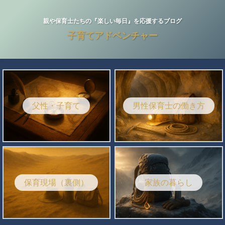
親や保育士たちの『楽しい毎日』を応援するブログ
子育てアドベンチャー
父性・子育て
男性保育士の働き方
保育現場（裏側）
家族の暮らし