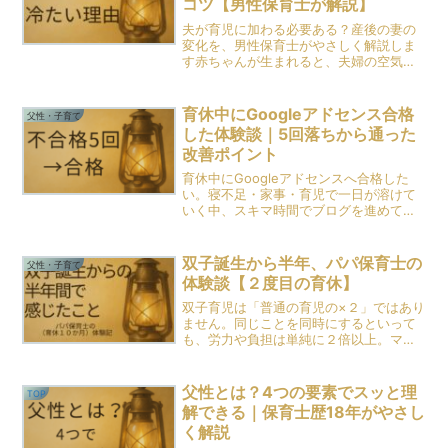
コツ【男性保育士が解説】
夫が育児に加わる必要ある？産後の妻の
変化を、男性保育士がやさしく解説しま
す赤ちゃんが生まれると、夫婦の空気が
ガラッと変わることがあります。「なん
か前より冷たくなった気がする…」「手
伝っても喜ばれない！」「全部怒られて
育休中にGoogleアドセンス合格
父性・子育て
しまう…！」※参考データ...
した体験談｜5回落ちから通った
改善ポイント
育休中にGoogleアドセンスへ合格した
い。寝不足・家事・育児で一日が溶けて
いく中、スキマ時間でブログを進めてい
る方も多いと思います。「このまま合格
しないまま育休が終わるかも…」「もう
諦めた方がいいのかな…」私も何度もそ
双子誕生から半年、パパ保育士の
父性・子育て
う思いました。実際、...
体験談【２度目の育休】
双子育児は「普通の育児の×２」ではあり
ません。同じことを同時にするといって
も、労力や負担は単純に２倍以上。ママ
の体力、兄弟それぞれのペース、夜間の
生活リズム──すべてが別物になります。
この記事では、２度の育休を経験したパ
父性とは？4つの要素でスッと理
TOP
パ保育士として、双子...
解できる｜保育士歴18年がやさし
く解説