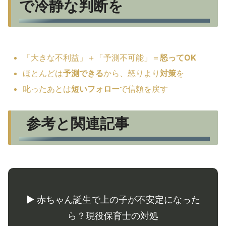
で冷静な判断を
「大きな不利益」＋「予測不可能」＝
怒ってOK
ほとんどは
予測できる
から、怒りより
対策
を
叱ったあとは
短いフォロー
で信頼を戻す
参考と関連記事
▶ 赤ちゃん誕生で上の子が不安定になった
ら？現役保育士の対処