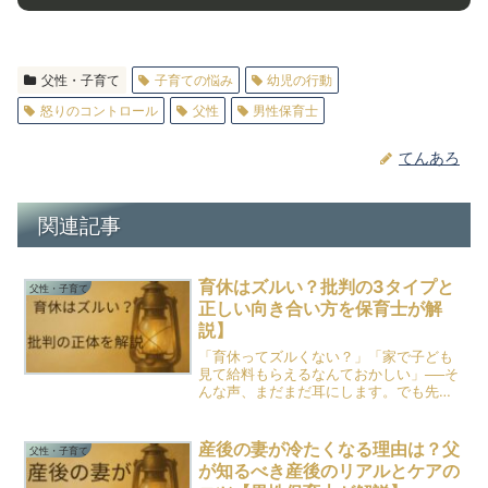
父性・子育て
子育ての悩み
幼児の行動
怒りのコントロール
父性
男性保育士
てんあろ
関連記事
育休はズルい？批判の3タイプと
父性・子育て
正しい向き合い方を保育士が解
説】
「育休ってズルくない？」「家で子ども
見て給料もらえるなんておかしい」──そ
んな声、まだまだ耳にします。でも先に
結論を伝えると、育休はズルくありませ
ん。そして上の子を保育園に通わせるこ
とも、まったく問題ありません。てんあ
産後の妻が冷たくなる理由は？父
父性・子育て
ろ自身、長男の育休5ヶ...
が知るべき産後のリアルとケアの