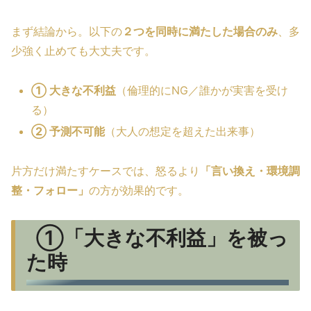
まず結論から。以下の
２つを同時に満たした場合のみ
、多
少強く止めても大丈夫です。
① 大きな不利益
（倫理的にNG／誰かが実害を受け
る）
② 予測不可能
（大人の想定を超えた出来事）
片方だけ満たすケースでは、怒るより
「言い換え・環境調
整・フォロー」
の方が効果的です。
①「大きな不利益」を被っ
た時