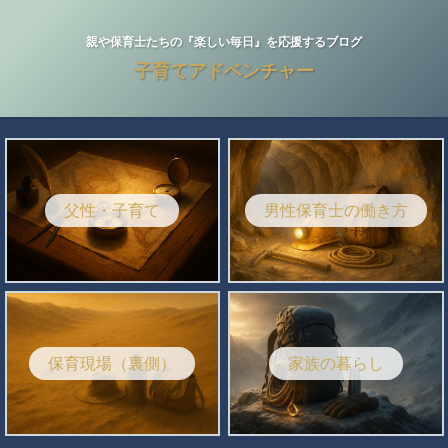
親や保育士たちの『楽しい毎日』を応援するブログ
子育てアドベンチャー
父性・子育て
男性保育士の働き方
保育現場（裏側）
家族の暮らし