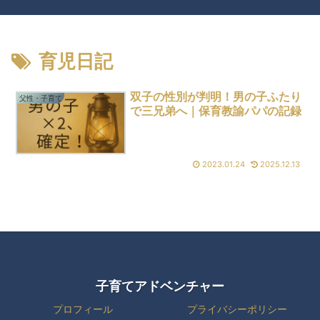
育児日記
双子の性別が判明！男の子ふたり
父性・子育て
で三兄弟へ｜保育教諭パパの記録
2023.01.24
2025.12.13
子育てアドベンチャー
プロフィール
プライバシーポリシー