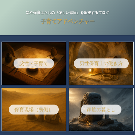
親や保育士たちの『楽しい毎日』を応援するブログ
子育てアドベンチャー
父性・子育て
男性保育士の働き方
保育現場（裏側）
家族の暮らし