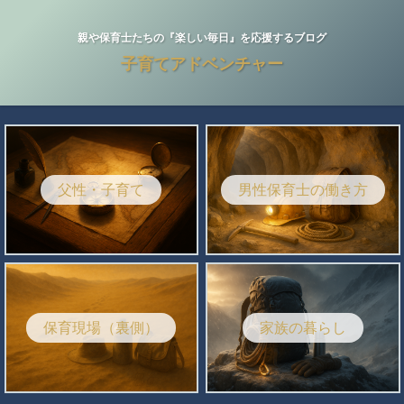
親や保育士たちの『楽しい毎日』を応援するブログ
子育てアドベンチャー
父性・子育て
男性保育士の働き方
保育現場（裏側）
家族の暮らし